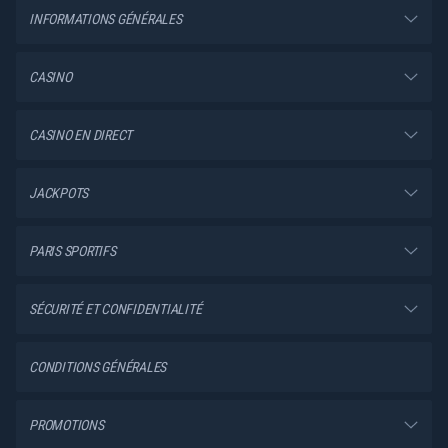
INFORMATIONS GÉNÉRALES
CASINO
CASINO EN DIRECT
JACKPOTS
PARIS SPORTIFS
SÉCURITÉ ET CONFIDENTIALITÉ
CONDITIONS GÉNÉRALES
PROMOTIONS