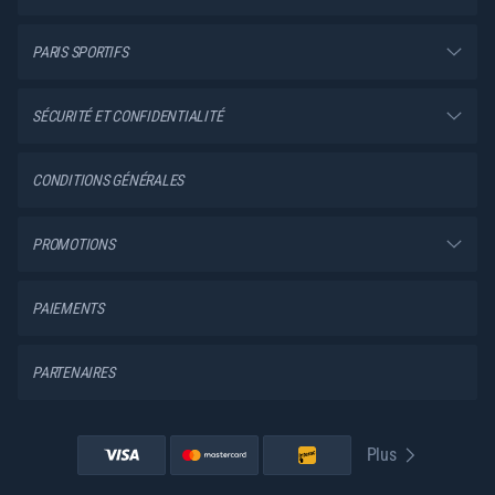
PARIS SPORTIFS
SÉCURITÉ ET CONFIDENTIALITÉ
CONDITIONS GÉNÉRALES
PROMOTIONS
PAIEMENTS
PARTENAIRES
Plus