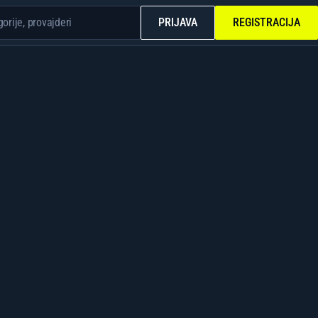
gorije, provajderi
PRIJAVA
REGISTRACIJA