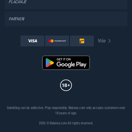
PLAĆANJE
PARTNERI
Više
Gambling can be addictive. Play responsibly. Rabona.com only accepts customers over
18 years of age.
2026 © Rabona.com All rights reserved.