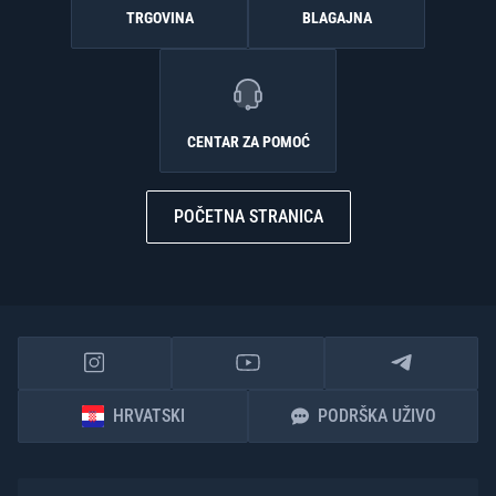
TRGOVINA
BLAGAJNA
CENTAR ZA POMOĆ
POČETNA STRANICA
HRVATSKI
PODRŠKA UŽIVO