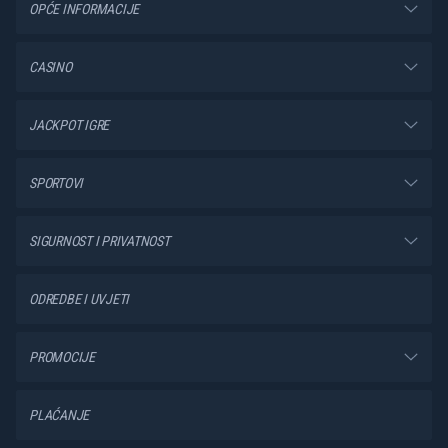
OPĆE INFORMACIJE
CASINO
JACKPOT IGRE
SPORTOVI
SIGURNOST I PRIVATNOST
ODREDBE I UVJETI
PROMOCIJE
PLAĆANJE