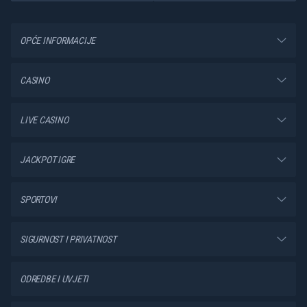
OPĆE INFORMACIJE
CASINO
LIVE CASINO
JACKPOT IGRE
SPORTOVI
SIGURNOST I PRIVATNOST
ODREDBE I UVJETI