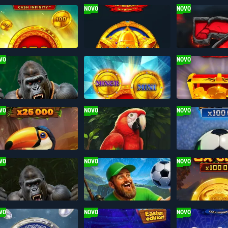
NOVO
NOVO
IGRAJTE
IGRAJTE
IGRAJ
VO
NOVO
IGRAJTE
IGRAJTE
IGRAJ
VO
NOVO
NOVO
IGRAJTE
IGRAJTE
IGRAJ
VO
NOVO
NOVO
IGRAJTE
IGRAJTE
IGRAJ
VO
NOVO
NOVO
IGRAJTE
IGRAJTE
IGRAJ