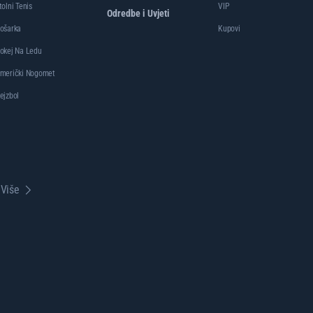
tolni Tenis
VIP
Odredbe i Uvjeti
ošarka
Kupovi
okej Na Ledu
merički Nogomet
ejzbol
Više