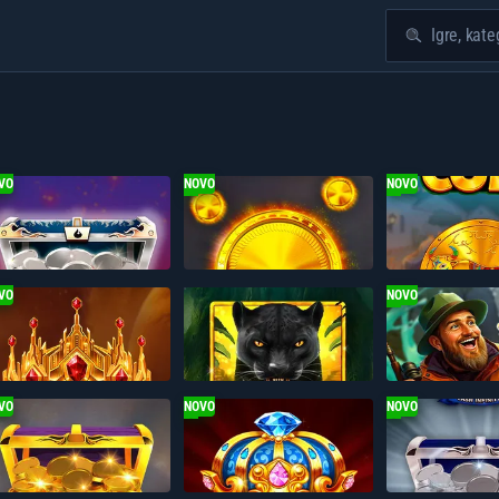
Igre, kate
VO
NOVO
NOVO
IGRAJTE
IGRAJTE
IGRAJ
VO
NOVO
IGRAJTE
IGRAJTE
IGRAJ
VO
NOVO
NOVO
IGRAJTE
IGRAJTE
IGRAJ