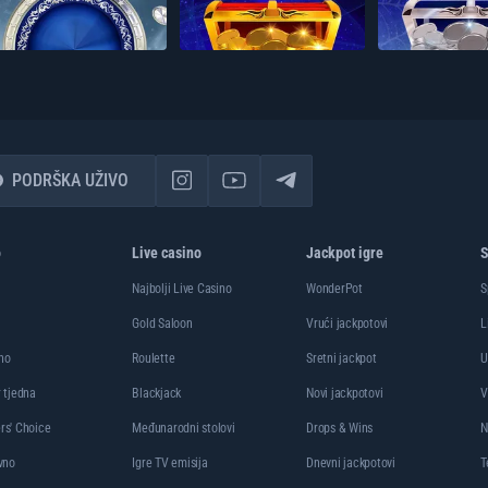
PODRŠKA UŽIVO
o
Live casino
Jackpot igre
S
Najbolji Live Casino
WonderPot
S
Gold Saloon
Vrući jackpotovi
L
no
Roulette
Sretni jackpot
U
 tjedna
Blackjack
Novi jackpotovi
V
rs' Choice
Međunarodni stolovi
Drops & Wins
N
vno
Igre TV emisija
Dnevni jackpotovi
T