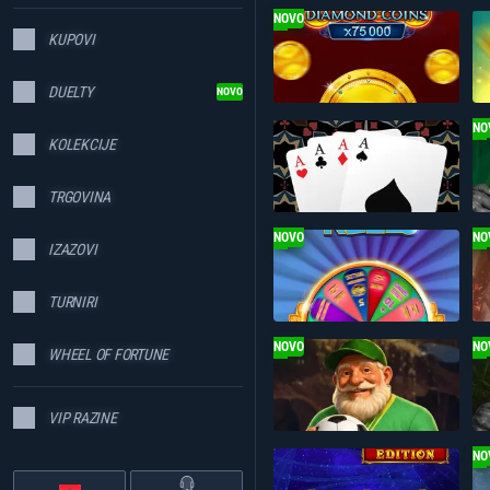
NOVO
IGRAJTE
KUPOVI
DUELTY
NOVO
NO
KOLEKCIJE
IGRAJTE
TRGOVINA
NOVO
NO
IZAZOVI
IGRAJTE
TURNIRI
NOVO
NO
WHEEL OF FORTUNE
IGRAJTE
VIP RAZINE
NO
IGRAJTE