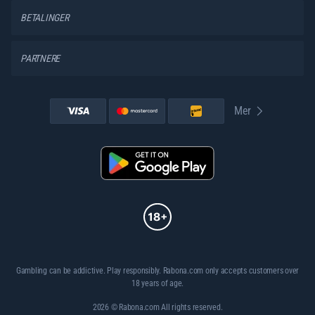
BETALINGER
PARTNERE
Mer
Gambling can be addictive. Play responsibly. Rabona.com only accepts customers over
18 years of age.
2026 © Rabona.com All rights reserved.