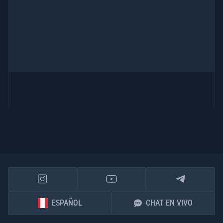
ESPAÑOL
CHAT EN VIVO