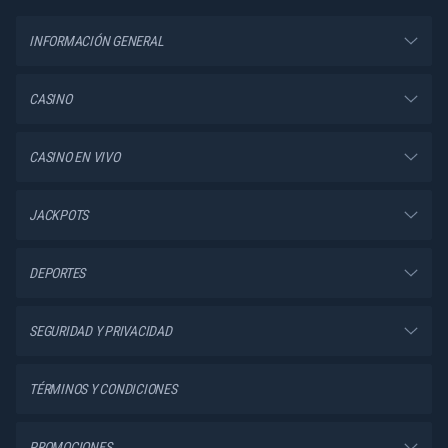
INFORMACIÓN GENERAL
CASINO
CASINO EN VIVO
JACKPOTS
DEPORTES
SEGURIDAD Y PRIVACIDAD
TÉRMINOS Y CONDICIONES
PROMOCIONES