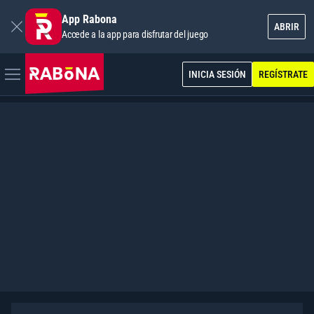
App Rabona
ABRIR
Accede a la app para disfrutar del juego
INICIA SESIÓN
REGÍSTRATE