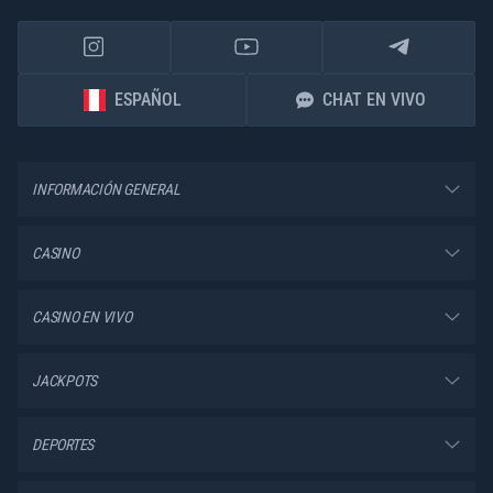
ESPAÑOL
CHAT EN VIVO
INFORMACIÓN GENERAL
CASINO
CASINO EN VIVO
JACKPOTS
DEPORTES