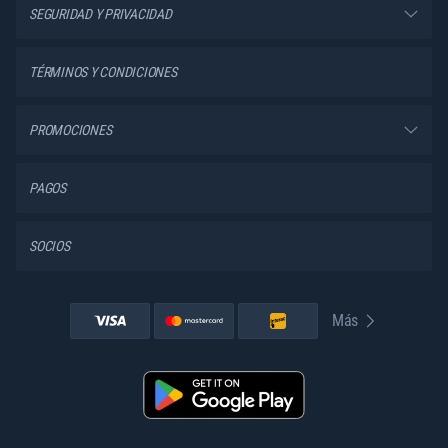
SEGURIDAD Y PRIVACIDAD
TÉRMINOS Y CONDICIONES
PROMOCIONES
PAGOS
SOCIOS
Más