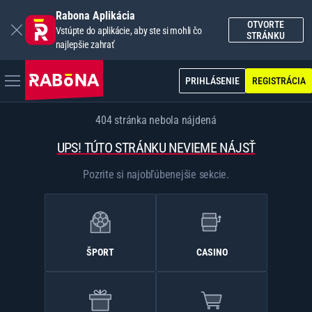
Rabona Aplikácia
OTVORTE
Vstúpte do aplikácie, aby ste si mohli čo
STRÁNKU
najlepšie zahrať
PRIHLÁSENIE
REGISTRÁCIA
404 stránka nebola nájdená
UPS! TÚTO STRÁNKU NEVIEME NÁJSŤ
Pozrite si najobľúbenejšie sekcie.
ŠPORT
CASINO