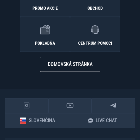
PROMO AKCIE
OBCHOD
POKLADŇA
CENTRUM POMOCI
DOMOVSKÁ STRÁNKA
SLOVENČINA
LIVE CHAT