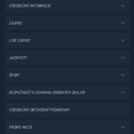
VŠEOBECNÉ INFORMÁCIE
CASINO
LIVE CASINO
JACKPOTY
ŠPORT
BEZPEČNOSŤ A OCHRANA OSOBNÝCH ÚDAJOV
VŠEOBECNÉ OBCHODNÉ PODMIENKY
PROMO AKCIE