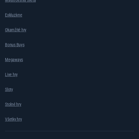
Majstrovstvá sveta
Exkluzívne
Okamžité hry
Bonus Buys
Megaways
Live hry
Sloty
Stolné hry
Všetky hry