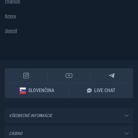
Phantom
Betora
Slotmill
SLOVENČINA
LIVE CHAT
VŠEOBECNÉ INFORMÁCIE
CASINO