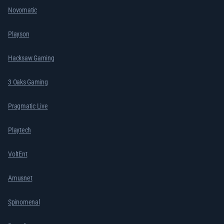
Novomatic
Playson
Hacksaw Gaming
3 Oaks Gaming
Pragmatic Live
Playtech
VoltEnt
Amusnet
Spinomenal