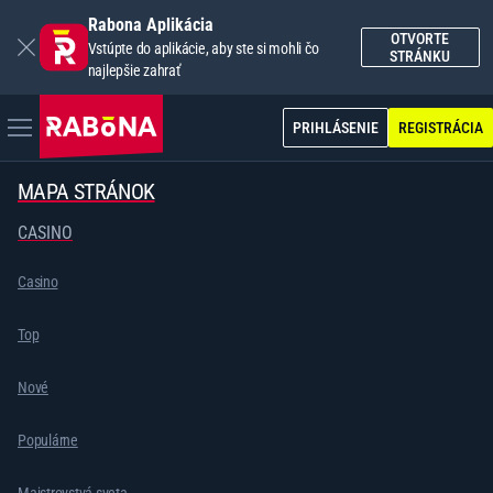
Rabona Aplikácia
OTVORTE
Vstúpte do aplikácie, aby ste si mohli čo
STRÁNKU
najlepšie zahrať
PRIHLÁSENIE
REGISTRÁCIA
MAPA STRÁNOK
CASINO
Casino
Top
Nové
Populárne