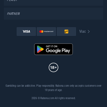
PARTNERI
Viac
Gambling can be addictive. Play responsibly. Rabona.com only accepts customers over
18 years of age.
2026 © Rabona.com All rights reserved.