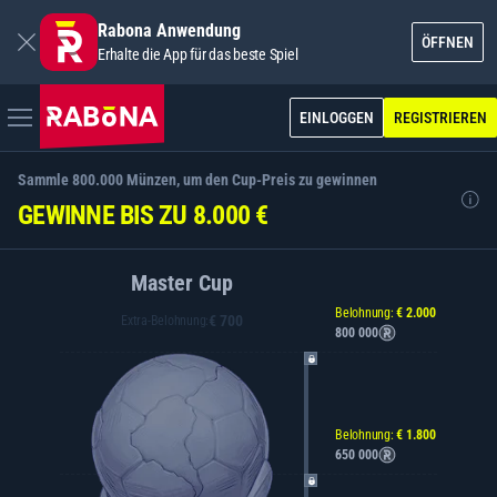
Rabona Anwendung
ÖFFNEN
Erhalte die App für das beste Spiel
EINLOGGEN
REGISTRIEREN
Sammle 800.000 Münzen, um den Cup-Preis zu gewinnen
GEWINNE BIS ZU 8.000 €
Master Cup
Belohnung:
€ 2.000
€ 700
Extra-Belohnung:
800 000
Belohnung:
€ 1.800
650 000