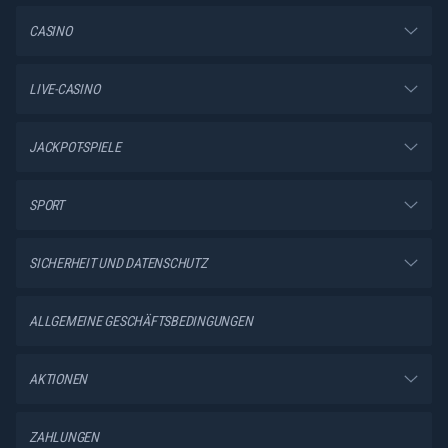
CASINO
LIVE-CASINO
JACKPOT-SPIELE
SPORT
SICHERHEIT UND DATENSCHUTZ
ALLGEMEINE GESCHÄFTSBEDINGUNGEN
AKTIONEN
ZAHLUNGEN