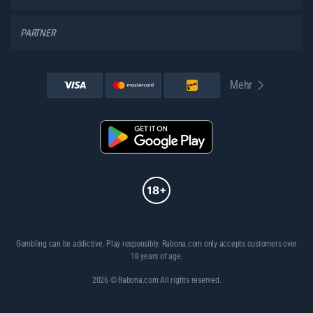
PARTNER
Mehr
Gambling can be addictive. Play responsibly. Rabona.com only accepts customers over
18 years of age.
2026 © Rabona.com All rights reserved.