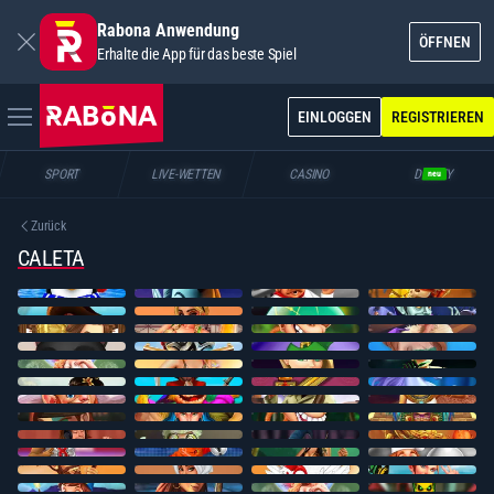
Rabona Anwendung
ÖFFNEN
Erhalte die App für das beste Spiel
EINLOGGEN
REGISTRIEREN
SPORT
LIVE-WETTEN
CASINO
DUELTY
neu
Zurück
CALETA