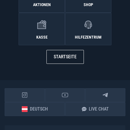
AKTIONEN
SHOP
KASSE
HILFEZENTRUM
STARTSEITE
DEUTSCH
LIVE CHAT