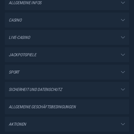
ALLGEMEINE INFOS
CASINO
LIVE-CASINO
JACKPOT-SPIELE
SPORT
SICHERHEIT UND DATENSCHUTZ
ALLGEMEINE GESCHÄFTSBEDINGUNGEN
AKTIONEN