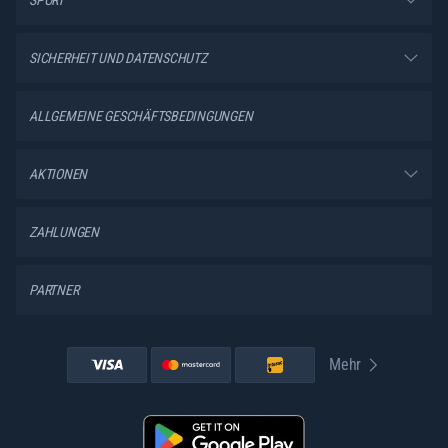
SPORT
SICHERHEIT UND DATENSCHUTZ
ALLGEMEINE GESCHÄFTSBEDINGUNGEN
AKTIONEN
ZAHLUNGEN
PARTNER
Mehr