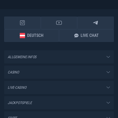
DEUTSCH
LIVE CHAT
ALLGEMEINE INFOS
CASINO
LIVE-CASINO
JACKPOT-SPIELE