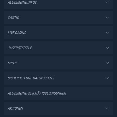
ALLGEMEINE INFOS
CASINO
LIVE-CASINO
JACKPOT-SPIELE
SPORT
SICHERHEIT UND DATENSCHUTZ
ALLGEMEINE GESCHÄFTSBEDINGUNGEN
AKTIONEN