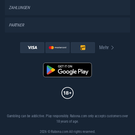
ZAHLUNGEN
PARTNER
Mehr
Gambling can be addictive. Play responsibly. Rabona.com only accepts customers over
18 years of age.
2026 © Rabona.com All rights reserved.