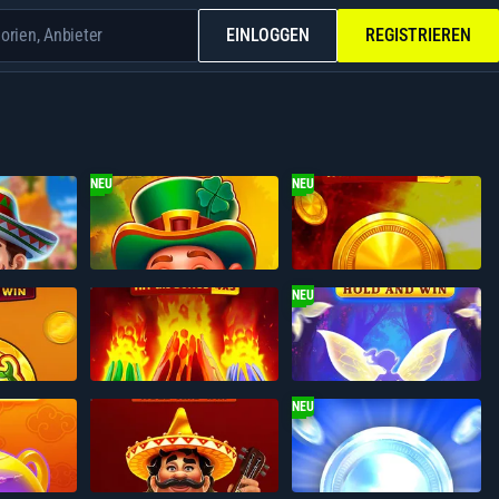
orien, Anbieter
EINLOGGEN
REGISTRIEREN
NEU
NEU
EN
SPIELEN
SPIELEN
NEU
EN
SPIELEN
SPIELEN
NEU
EN
SPIELEN
SPIELEN