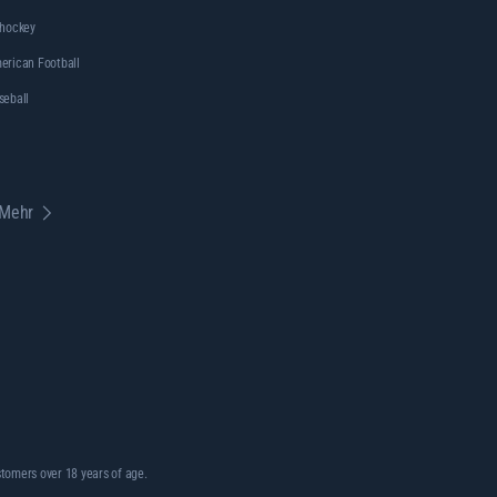
shockey
erican Football
seball
Mehr
tomers over 18 years of age.