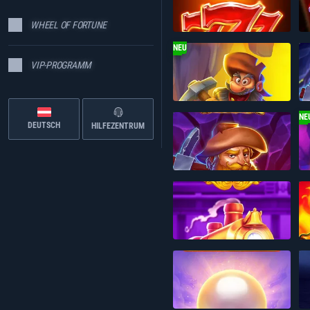
WHEEL OF FORTUNE
NEU
SPIELEN
VIP-PROGRAMM
NE
DEUTSCH
HILFEZENTRUM
SPIELEN
SPIELEN
SPIELEN