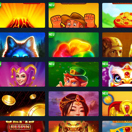
U
NEU
SPIELEN
SPIELEN
SPIEL
NEU
SPIELEN
SPIELEN
SPIEL
U
NEU
NEU
SPIELEN
SPIELEN
SPIEL
NEU
SPIELEN
SPIELEN
SPIEL
SPIELEN
SPIELEN
SPIEL