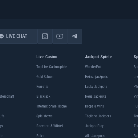
LIVE CHAT
Live-Casino
Jackpot-Spiele
Sp
Top-Live-Casinospiele
WonderPot
Sp
Gold Saloon
Heisse jackpots
Li
Roulette
Lucky Jackpots
Pf
sterschaft
Blackjack
Neue Jackpots
Vir
Internationale Tische
Drops & Wins
Fu
ufe
Spielshows
Tägliche Jackpots
Te
ys
Baccarat & Würfel
Jackpot Play
Ti
ele
Poker
Alle Jackpots
Ba