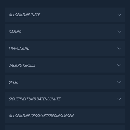
ALLGEMEINE INFOS
CASINO
LIVE-CASINO
JACKPOT-SPIELE
SPORT
SICHERHEIT UND DATENSCHUTZ
ALLGEMEINE GESCHÄFTSBEDINGUNGEN