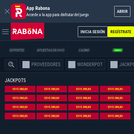
App Rabona
ABRIR
Accede a la app para disfrutar del juego
INICIA SESIÓN
REGÍSTRATE
DEPORTES
APUESTAS EN VIVO
CASINO
DUELTY
nuevo
PROVEEDORES
WONDERPOT
JACKPO
JACKPOTS
€515.580,83
€515.580,83
€515.580,83
€515.580,83
€515.580,83
€515.580,83
€515.580,83
€515.580,83
€515.580,83
€515.580,83
€515.580,83
€515.580,83
€515.580,83
€515.580,83
€515.580,83
€515.580,83