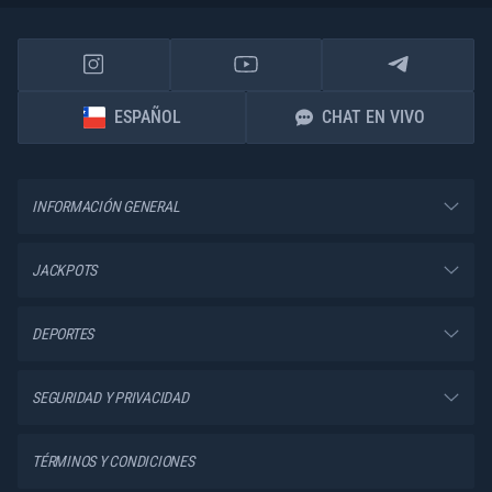
ESPAÑOL
CHAT EN VIVO
INFORMACIÓN GENERAL
JACKPOTS
DEPORTES
SEGURIDAD Y PRIVACIDAD
TÉRMINOS Y CONDICIONES