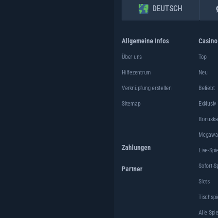
DEUTSCH
Allgemeine Infos
Casino
Über uns
Top
Hilfezentrum
Neu
Verknüpfung erstellen
Beliebt
Sitemap
Exklusiv
Bonuskä
Megawa
Zahlungen
Live-Spi
Sofort-S
Partner
Slots
Tischspi
Alle Spi