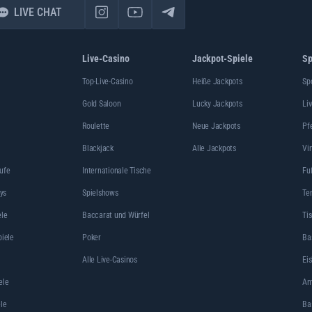
LIVE CHAT
Live-Casino
Jackpot-Spiele
Sp
Top-Live-Casino
Heiße Jackpots
Sp
Gold Saloon
Lucky Jackpots
Li
Roulette
Neue Jackpots
Pf
Blackjack
Alle Jackpots
Vir
ufe
Internationale Tische
Fu
ys
Spielshows
Te
ele
Baccarat und Würfel
Ti
piele
Poker
Ba
Alle Live-Casinos
Ei
ele
Am
ele
Ba