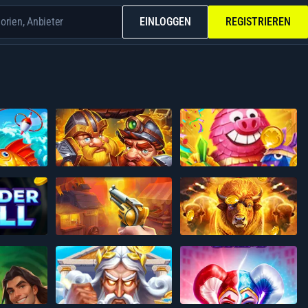
orien, Anbieter
EINLOGGEN
REGISTRIEREN
EN
SPIELEN
SPIELEN
EN
SPIELEN
SPIELEN
EN
SPIELEN
SPIELEN