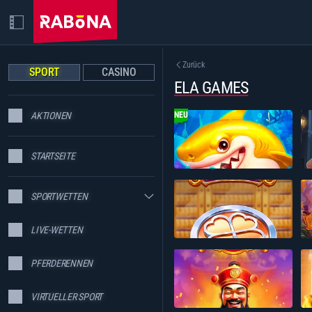
Zurück
SPORT
CASINO
ELA GAMES
AKTIONEN
NEU
SPIELEN
STARTSEITE
SPIELEN
SPORTWETTEN
LIVE-WETTEN
PFERDERENNEN
SPIELEN
VIRTUELLER SPORT