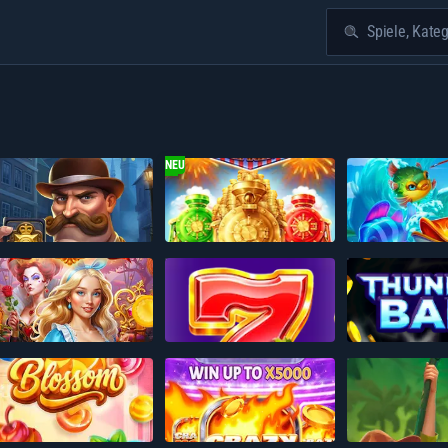
Spiele, Kateg
NEU
SPIELEN
SPIELEN
SPIEL
SPIELEN
SPIELEN
SPIEL
SPIELEN
SPIELEN
SPIEL