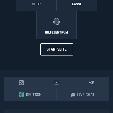
SHOP
KASSE
HILFEZENTRUM
STARTSEITE
DEUTSCH
LIVE CHAT