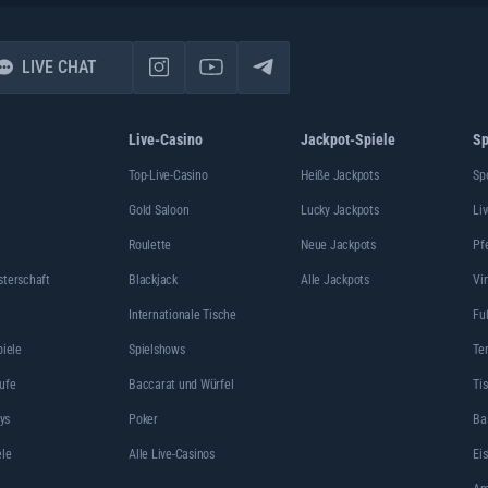
LIVE CHAT
Live-Casino
Jackpot-Spiele
Sp
Top-Live-Casino
Heiße Jackpots
Sp
Gold Saloon
Lucky Jackpots
Li
Roulette
Neue Jackpots
Pf
sterschaft
Blackjack
Alle Jackpots
Vir
Internationale Tische
Fu
piele
Spielshows
Te
ufe
Baccarat und Würfel
Ti
ys
Poker
Ba
ele
Alle Live-Casinos
Ei