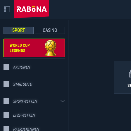
SPORT
CASINO
WORLD CUP
LEGENDS
AKTIONEN
STARTSEITE
S
SPORTWETTEN
LIVE-WETTEN
PFERDERENNEN