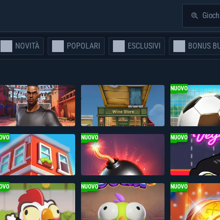
Gioch
NOVITÀ
POPOLARI
ESCLUSIVI
BONUS B
NUOVO
GIOCA
GIOCA
GIOC
OVO
NUOVO
NUOVO
GIOCA
GIOCA
GIOC
OVO
NUOVO
NUOVO
GIOCA
GIOCA
GIOC