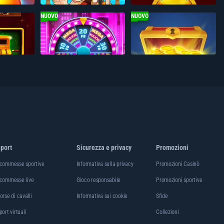
NUOVO
NUOVO
A
GIOCA
GIOCA
port
Sicurezza e privacy
Promozioni
commesse sportive
Informativa sulla privacy
Promozioni Casinò
commesse live
Gioco responsabile
Promozioni sportive
orse di cavalli
Informativa sui cookie
Sfide
port virtuali
Collezioni