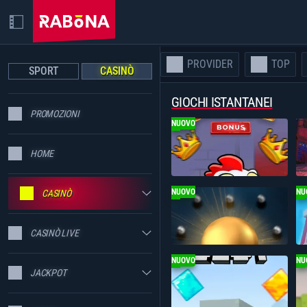
PROVIDER
TOP
SPORT
CASINÒ
GIOCHI ISTANTANEI
PROMOZIONI
NUOVO
GIOCA
HOME
NUOVO
NU
CASINÒ
GIOCA
CASINÒ LIVE
NUOVO
NU
GIOCA
JACKPOT