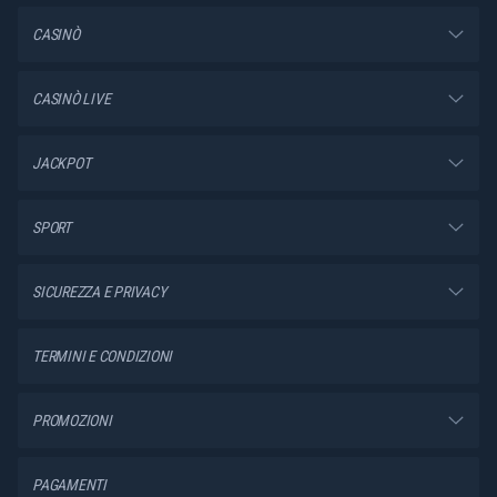
CASINÒ
CASINÒ LIVE
JACKPOT
SPORT
SICUREZZA E PRIVACY
TERMINI E CONDIZIONI
PROMOZIONI
PAGAMENTI