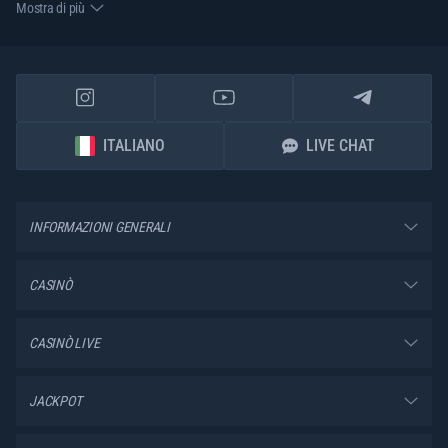
Mostra di più
potete trovare solo i giochi di slot più giocati su tutto il Web, alimentati da Salsa
Technology. Questo particolare studio produce un software all'avanguardia che
può essere giocato su tutte le piattaforme moderne. Ma tecnicamente
parlando, questi giochi non assomigliano per niente ai classici pokies.
Avete mai provato a giocare a una slot che non ha rulli e che utilizza una
meccanica di gioco completamente diversa? Bene, allora dovreste
ITALIANO
LIVE CHAT
assolutamente dare un'occhiata al Groove di Halloween! Durante il livello
principale, avete quattro biglietti con 15 numeri casuali. Ogni singolo giro attiva
la scheda elettronica, che produce un sacco di palline con numeri generati a
caso. Un giocatore vince se i numeri sui biglietti corrispondono ai numeri sul
tabellone. Dato che ci sono 4 biglietti, le probabilità di vincere il jackpot sono
INFORMAZIONI GENERALI
piuttosto alte. È possibile testare questa app in modalità gratuita prima di
passare alla modalità denaro reale. Basta provare e vincere alla grande!
CASINÒ
CASINÒ LIVE
JACKPOT