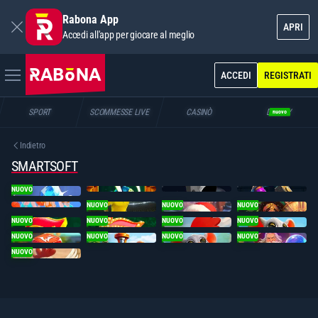
Rabona App
APRI
Accedi all'app per giocare al meglio
ACCEDI
REGISTRATI
SPORT
SCOMMESSE LIVE
CASINÒ
DUELTY
nuovo
Indietro
SMARTSOFT
NUOVO
NUOVO
NUOVO
NUOVO
NUOVO
NUOVO
NUOVO
NUOVO
NUOVO
NUOVO
NUOVO
NUOVO
NUOVO