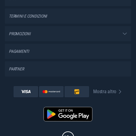
TERMINI E CONDIZIONI
PROMOZIONI
PAGAMENTI
PARTNER
Mostra altro