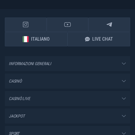
ITALIANO
LIVE CHAT
INFORMAZIONI GENERALI
CASINÒ
CASINÒ LIVE
JACKPOT
SPORT