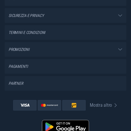
SICUREZZA E PRIVACY
TERMINI E CONDIZIONI
PROMOZIONI
PAGAMENTI
PARTNER
Mostra altro