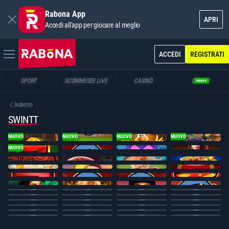
Rabona App
APRI
Accedi all'app per giocare al meglio
ACCEDI
REGISTRATI
SPORT
SCOMMESSE LIVE
CASINÒ
DUELTY
nuovo
Indietro
SWINTT
NUOVO
NUOVO
NUOVO
NUOVO
NUOVO