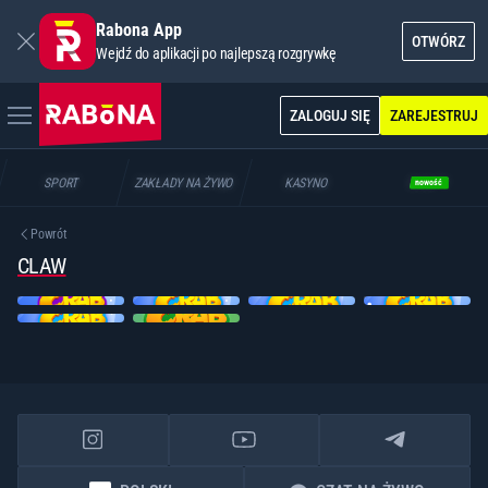
Rabona App
OTWÓRZ
Wejdź do aplikacji po najlepszą rozgrywkę
ZALOGUJ SIĘ
ZAREJESTRUJ
SPORT
ZAKŁADY NA ŻYWO
KASYNO
DUELTY
nowość
Powrót
CLAW