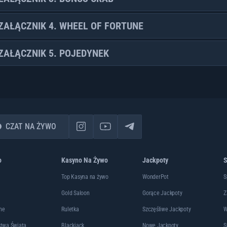
ZAŁĄCZNIK 4. WHEEL OF FORTUNE
ZAŁĄCZNIK 5. POJEDYNEK
CZAT NA ŻYWO
o
Kasyno Na Żywo
Jackpoty
S
Top Kasyna na żywo
WonderPot
S
Gold Saloon
Gorące Jackpoty
Z
ne
Ruletka
Szczęśliwe Jackpoty
W
stwa Świata
Blackjack
Nowe Jackpoty
S