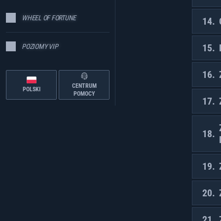
WHEEL OF FORTUNE
POZIOMY VIP
CENTRUM
POLSKI
POMOCY