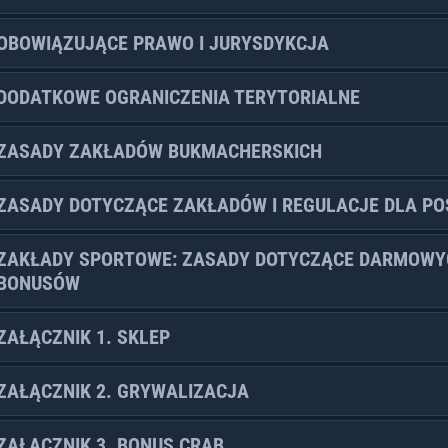
OBOWIĄZUJĄCE PRAWO I JURYSDYKCJA
DODATKOWE OGRANICZENIA TERYTORIALNE
ZASADY ZAKŁADÓW BUKMACHERSKICH
ZASADY DOTYCZĄCE ZAKŁADÓW I REGULACJE DLA P
ZAKŁADY SPORTOWE: ZASADY DOTYCZĄCE DARMOWYC
BONUSÓW
ZAŁĄCZNIK 1. SKLEP
ZAŁĄCZNIK 2. GRYWALIZACJA
ZAŁĄCZNIK 3. BONUS CRAB