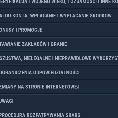
ERYFIKACJA TWOJEGO WIEKU, TOŻSAMOŚCI I INNE K
ALDO KONTA, WPŁACANIE I WYPŁACANIE ŚRODKÓW
ONUSY I PROMOCJE
TAWIANIE ZAKŁADÓW I GRANIE
SZUSTWA, NIELEGALNE I NIEPRAWIDŁOWE WYKORZYS
OGRANICZENIA ODPOWIEDZIALNOŚCI
ZMIANY NA STRONIE INTERNETOWEJ
UWAGI
PROCEDURA ROZPATRYWANIA SKARG