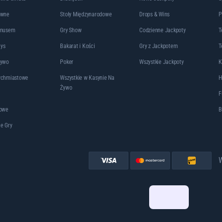
ywne
Stoły Międzynarodowe
Drops & Wins
P
onusem
Gry Show
Codzienne Jackpoty
T
ys
Bakarat i Kości
Gry z Jackpotem
T
Żywo
Poker
Wszystkie Jackpoty
K
ychmiastowe
Wszystkie w Kasynie Na
H
Żywo
F
łowe
B
ie Gry