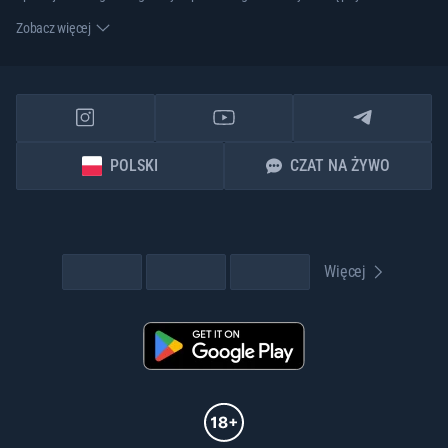
Wspaniałe jest to, że to szczególne studio specjalizuje się w produkcji
Zobacz więcej
automatów do gry i szerokiej gamy rozwiązań dla kasyna na żywo. Zasadniczo
tworzą aplikacje, które pozwalają użytkownikom z całego świata grać w karty,
ruletkę i wiele innych gier z prawdziwymi krupierami. Oznacza to, że teraz
możesz faktycznie odwiedzać kasyna stacjonarne, pozostając w domu! To
może brzmieć niewiarygodnie, ale mamy to na tej stronie!
A co z graniem w klasyczne automaty-owocówki? Jeśli lubisz prostą rozgrywkę,
POLSKI
CZAT NA ŻYWO
w której wystarczy ustawić kombinację różnych owoców, powinieneś sprawdzić
automat Ultra Burn. Ma tylko trzy bębny, ustawione tuż przed tłem z płonącymi
płomieniami. Podczas rundy głównej możesz zdobywać jackpoty,
dopasowując kombinacje z pomarańczy, cytryn, wiśni, BAR, X, gwiazdek,
siódemek, śliwek itp. Średnie RTP w tej grze wynosi około 96%, co oznacza, że
nawet kompletny nowicjusz będzie móc wygrać duże pieniądze! Po prostu
Więcej
spróbuj, a zobaczysz, jak wszystko działa!