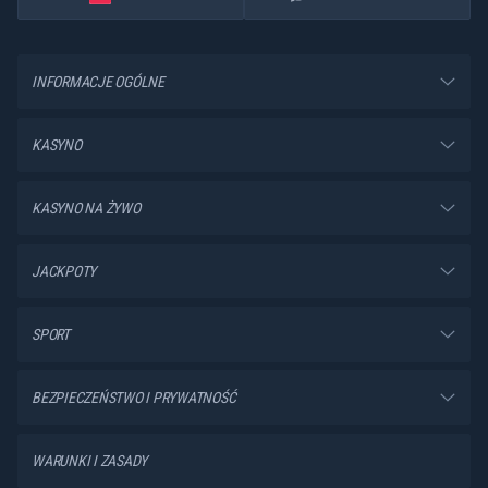
spróbować ją uruchomić! W rzeczywistości możesz wybierać między wersjami
demo i pełnymi. W ten sposób możesz dowiedzieć się, jak wszystko działa bez
ryzykowania pieniędzy, a następnie przełączyć się na pełny tryb, aby
doświadczyć prawdziwej gry. Pięć bębnów ustawiono na samym środku
INFORMACJE OGÓLNE
wspaniałego pałacu. Na poziomie podstawowym możesz zdobyć zwycięskie
kombinacje z wizerunków szejków, księżniczek, amfor, pierścieni i wartości kart.
KASYNO
Możesz także skorzystać z rozszerzających się symboli, Dream Spins i Lucky
Rounds. Ta ostatnia działa jak zwykłe Koło fortuny! Po prostu daj mu szansę!
KASYNO NA ŻYWO
JACKPOTY
SPORT
BEZPIECZEŃSTWO I PRYWATNOŚĆ
WARUNKI I ZASADY