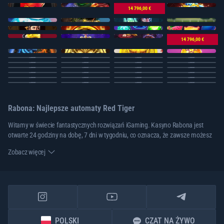
14 796,00 €
14 796,00 €
Rabona: Najlepsze automaty Red Tiger
Witamy w świecie fantastycznych rozwiązań iGaming. Kasyno Rabona jest
otwarte 24 godziny na dobę, 7 dni w tygodniu, co oznacza, że zawsze możesz
trafić na szczyt, uruchamiając różne gry losowe. I kolejną wspaniałą rzeczą jest
Zobacz więcej
to, że w każdej sekcji można znaleźć najlepsze automaty wyprodukowane
przez określonego dostawcę. Na tej stronie mamy dużą kolekcję aplikacji
obsługiwanych przez Red Tiger. Jeśli chcesz się dobrze bawić i wygrywać duże
jackpoty, po prostu wybierz dowolną grę losową i zacznij grać!
Co myślisz o azjatyckich bajkach? Cóż, chodzi o to, że w naszej kolekcji
automatów do gry jest jedna dobra aplikacja o nazwie Ali Baba's Luck i dotyczy
POLSKI
CZAT NA ŻYWO
ona przygód, dużych bogactw i wyjątkowych funkcji bonusowych. Powinieneś