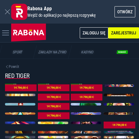
Rabona App
OTWÓRZ
Wejdź do aplikacji po najlepszą rozgrywkę
ZALOGUJ SIĘ
ZAREJESTRUJ
SPORT
ZAKŁADY NA ŻYWO
KASYNO
DUELTY
nowość
Powrót
RED TIGER
NOWOŚĆ
NOWOŚĆ
NOWOŚĆ
14 796,00 €
14 796,00 €
14 796,00 €
14 796,00 €
14 796,00 €
14 796,00 €
14 796,00 €
14 796,00 €