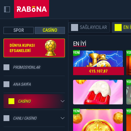
SAĞLAYICILAR
EN I
SPOR
CASINO
EN IYI
DÜNYA KUPASI
EFSANELERİ
YENI
YE
OYUN
PROMOSYONLAR
€15.107,87
YE
ANA SAYFA
OYUN
CASINO
YENI
YE
OYUN
CANLI CASINO