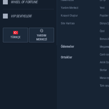
Hakkımızda
En iyi
WHEEL OF FORTUNE
Yardım Merkezi
Yeni
Kısayol Oluştur
Popüler
VIP SEVIYELERI
Site Haritası
Dünya Ş
Özel
YARDIM
TÜRKÇE
Bonus A
MERKEZI
Ödemeler
Megawa
Canlı oy
Ortaklar
Anlık Oy
Slotlar
Masa oy
Tüm oyu