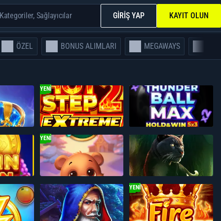
Kategoriler, Sağlayıcılar
GIRIŞ YAP
KAYIT OLUN
ÖZEL
BONUS ALIMLARI
MEGAWAYS
CAN
YENI
N
OYUN
OYUN
YENI
N
OYUN
OYUN
YENI
N
OYUN
OYUN