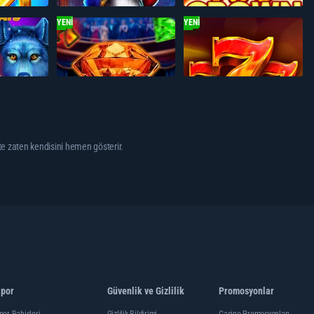
YENI
YENI
N
OYUN
OYUN
ite zaten kendisini hemen gösterir.
 zevkler farklı olsa da, genel olarak düşük kalitenin ne
arı sağlayıcılarıyla
çalışıyoruz ve hepsi mükemmel.
ta.
por
Güvenlik ve Gizlilik
Promosyonlar