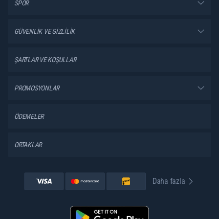
SPOR
GÜVENLIK VE GIZLILIK
ŞARTLAR VE KOŞULLAR
PROMOSYONLAR
ÖDEMELER
ORTAKLAR
Daha fazla