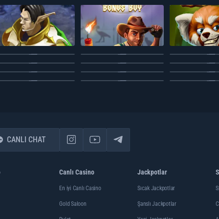
OYUN
OYUN
OYU
CANLI CHAT
o
Canlı Casino
Jackpotlar
S
En iyi Canlı Casino
Sıcak Jackpotlar
S
Gold Saloon
Şanslı Jackpotlar
C