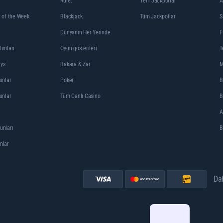
Rulet
Yeni Jackpotlar
A
r of the Week
Blackjack
Tüm Jackpotlar
S
Dünyanın Her Yerinde
F
lımları
Oyun gösterileri
T
ys
Bakara & Zar
M
unlar
Poker
B
unlar
Tüm Canlı Casino
B
A
unları
B
nlar
Da