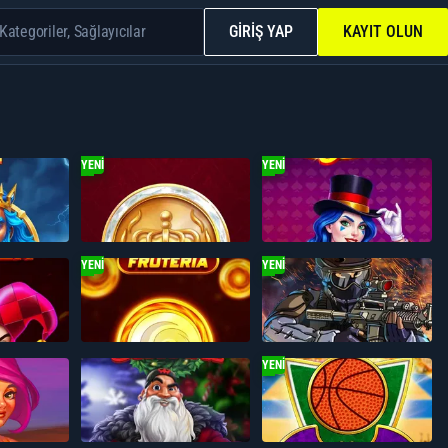
Kategoriler, Sağlayıcılar
GIRIŞ YAP
KAYIT OLUN
YENI
YENI
N
OYUN
OYUN
YENI
YENI
N
OYUN
OYUN
YENI
N
OYUN
OYUN