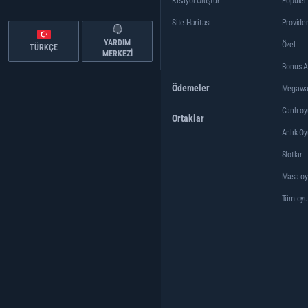
Kısayol Oluştur
Popüler
Site Haritası
Provide
YARDIM
Özel
TÜRKÇE
MERKEZI
Bonus A
Ödemeler
Megawa
Canlı oy
Ortaklar
Anlık Oy
Slotlar
Masa oy
Tüm oyu