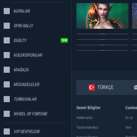
OYUN
KUPALAR
SPIN RALLY
DUELTY
YENI
KOLEKSIYONLAR
MAĞAZA
MÜCADELELER
TÜRKÇE
TURNUVALAR
Genel Bilgiler
Casin
WHEEL OF FORTUNE
Hakkımızda
En iyi
Yardım Merkezi
Yeni
VIP SEVIYELERI