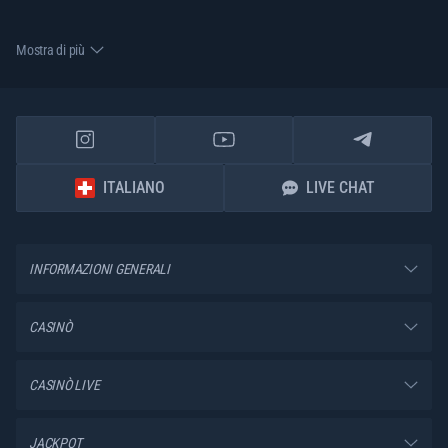
Mostra di più
ITALIANO
LIVE CHAT
INFORMAZIONI GENERALI
CASINÒ
CASINÒ LIVE
JACKPOT