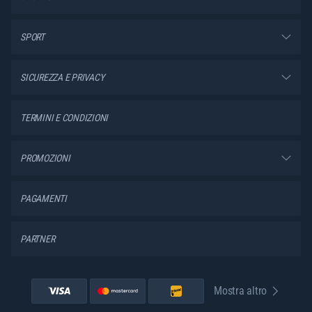
SPORT
SICUREZZA E PRIVACY
TERMINI E CONDIZIONI
PROMOZIONI
PAGAMENTI
PARTNER
Mostra altro