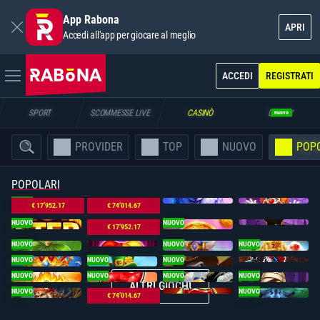
App Rabona
APRI
Accedi all'app per giocare al meglio
ACCEDI
REGISTRATI
SPORT
SCOMMESSE LIVE
CASINÒ
DUELTY
nuovo
PROVIDER
TOP
NUOVO
POP
POPOLARI
NUOVO
€ 17’952.17
€ 74’014.67
NUOVO
NUOVO
€ 17’952.17
NUOVO
NUOVO
NUOVO
NUOVO
NUOVO
NUOVO
NUOVO
NUOVO
NUOVO
NUOVO
ALTRI GIOCHI
NUOVO
NUOVO
€ 74’014.67