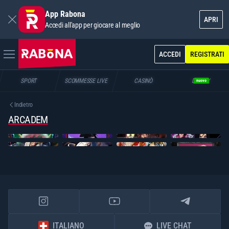
App Rabona
APRI
Accedi all'app per giocare al meglio
ACCEDI
REGISTRATI
SPORT
SCOMMESSE LIVE
CASINÒ
DUELTY
nuovo
Indietro
ARCADEM
ITALIANO
LIVE CHAT