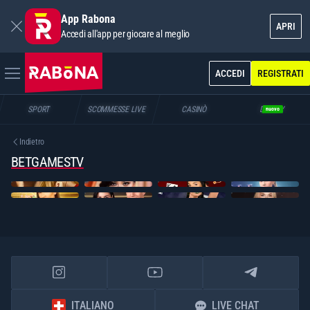
App Rabona
APRI
Accedi all'app per giocare al meglio
ACCEDI
REGISTRATI
SPORT
SCOMMESSE LIVE
CASINÒ
DUELTY
nuovo
Indietro
BETGAMESTV
ITALIANO
LIVE CHAT