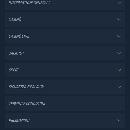
INFORMAZIONI GENERALI
CASINÒ
CASINÒ LIVE
JACKPOT
SPORT
SICUREZZA E PRIVACY
TERMINI E CONDIZIONI
PROMOZIONI