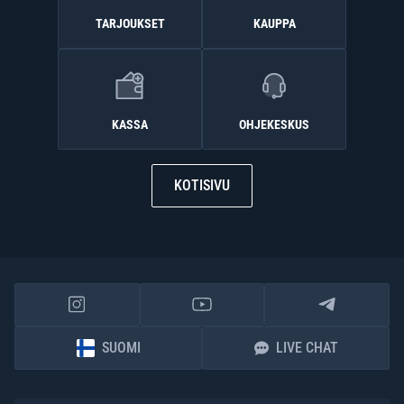
TARJOUKSET
KAUPPA
KASSA
OHJEKESKUS
KOTISIVU
SUOMI
LIVE CHAT