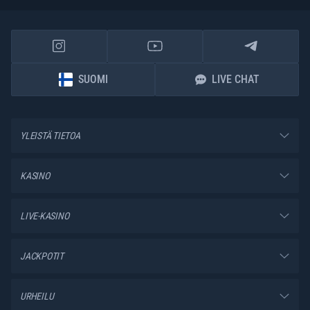
SUOMI
LIVE CHAT
YLEISTÄ TIETOA
KASINO
LIVE-KASINO
JACKPOTIT
URHEILU