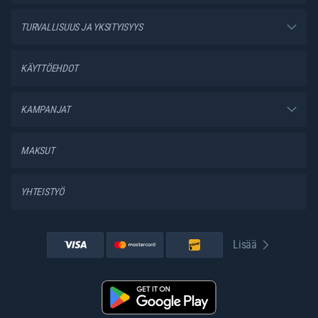
TURVALLISUUS JA YKSITYISYYS
KÄYTTÖEHDOT
KAMPANJAT
MAKSUT
YHTEISTYÖ
Lisää