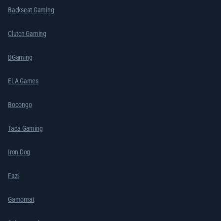
Backseat Gaming
Clutch Gaming
BGaming
ELA Games
Booongo
Tada Gaming
Iron Dog
Fazi
Gamomat