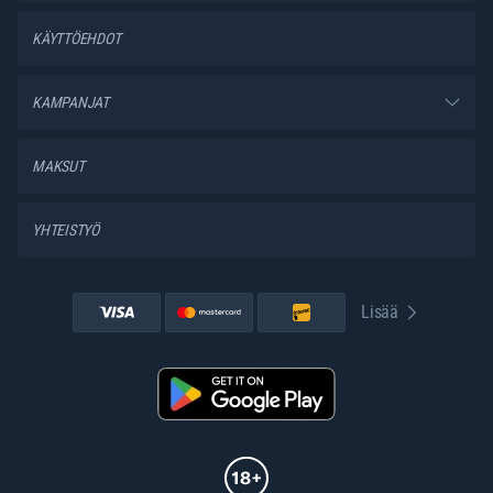
KÄYTTÖEHDOT
KAMPANJAT
MAKSUT
YHTEISTYÖ
Lisää