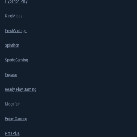
Hyperion Play
KingMidas
FreshVintage
Spinthon
SpadeGaming
Fugaso
Ready Play Gaming
Megafair
Enjoy Gaming
PittaPlus