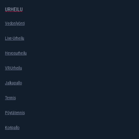
URHEILU
Vedonlyönti
Live-Urheilu
Hevosurheilu
VR-Urheilu
Jalkapallo
Tennis
Pöytätennis
Koripallo