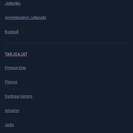
Jääkiekko
Amerikkalainen Jalkapallo
Baseball
TARJOAJAT
Penguin King
Playson
Hacksaw Gaming
Amusnet
Jacks