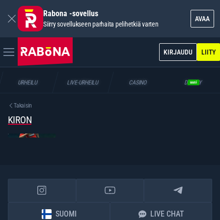
Rabona -sovellus
AVAA
Siirry sovellukseen parhaita pelihetkiä varten
KIRJAUDU
LIITY
URHEILU
LIVE-URHEILU
CASINO
DUELTY
uusi
Takaisin
KIRON
SUOMI
LIVE CHAT