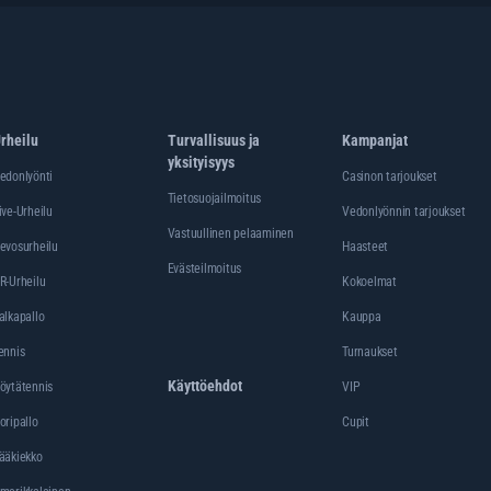
rheilu
Turvallisuus ja
Kampanjat
yksityisyys
edonlyönti
Casinon tarjoukset
Tietosuojailmoitus
ive-Urheilu
Vedonlyönnin tarjoukset
Vastuullinen pelaaminen
evosurheilu
Haasteet
Evästeilmoitus
R-Urheilu
Kokoelmat
alkapallo
Kauppa
ennis
Turnaukset
Käyttöehdot
öytätennis
VIP
oripallo
Cupit
ääkiekko