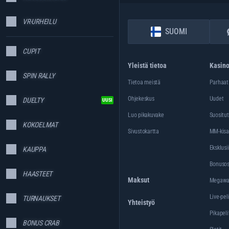
VR-URHEILU
SUOMI
CUPIT
Yleistä tietoa
Kasin
SPIN RALLY
Tietoa meistä
Parhaat
Ohjekeskus
Uudet
DUELTY
UUSI
Luo pikakuvake
Suositut
KOKOELMAT
Sivustokartta
MM-kisa
Eksklusi
KAUPPA
Bonusos
HAASTEET
Maksut
Megawa
Live-peli
TURNAUKSET
Yhteistyö
Pikapeli
BONUS CRAB