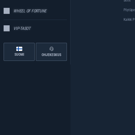
Slotit
Pöytäpel
WHEEL OF FORTUNE
Kaikki P
VIP-TASOT
SUOMI
OHJEKESKUS