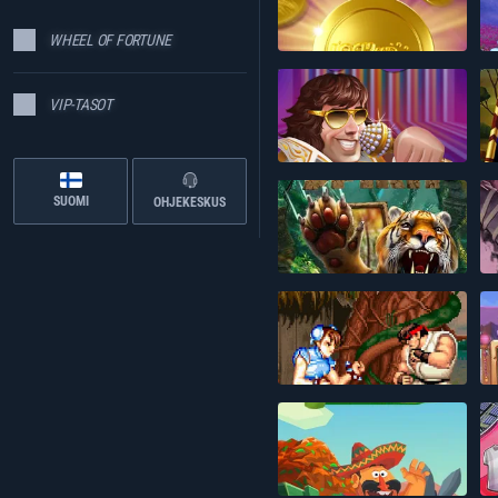
WHEEL OF FORTUNE
PELAA
VIP-TASOT
SUOMI
OHJEKESKUS
PELAA
PELAA
PELAA