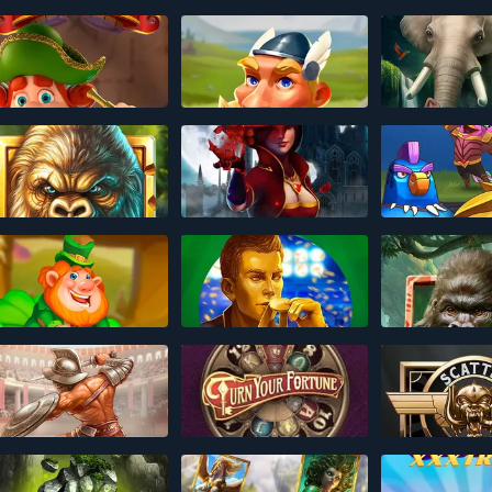
PELAA
PELAA
PELA
PELAA
PELAA
PELA
PELAA
PELAA
PELA
PELAA
PELAA
PELA
PELAA
PELAA
PELA