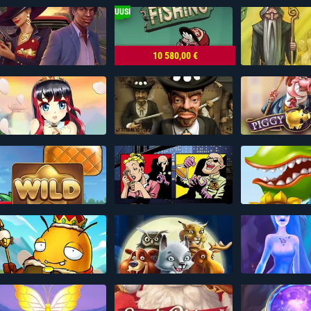
UUSI
PELAA
PELAA
PELA
10 580,00 €
PELAA
PELAA
PELA
PELAA
PELAA
PELA
PELAA
PELAA
PELA
PELAA
PELAA
PELA