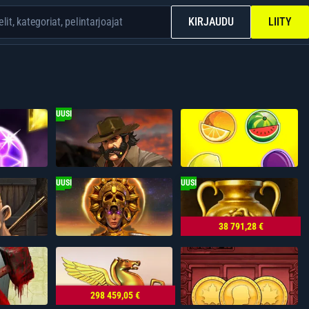
elit, kategoriat, pelintarjoajat
KIRJAUDU
LIITY
UUSI
A
PELAA
PELAA
UUSI
UUSI
A
PELAA
PELAA
38 791,28 €
A
PELAA
PELAA
298 459,05 €