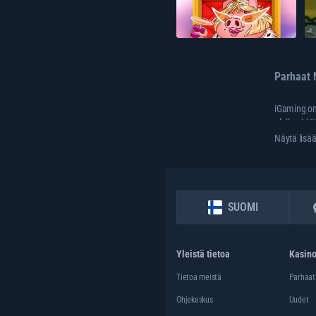
Parhaat 
iGaming on 
alalla pitk
mahtavaa on
Näytä lisä
tunnetuilla
Kiinnostaa
elefantit, 
SUOMI
arpaan. Nii
se, että py
Yleistä tietoa
Kasin
Tietoa meistä
Parhaat
Ohjekeskus
Uudet