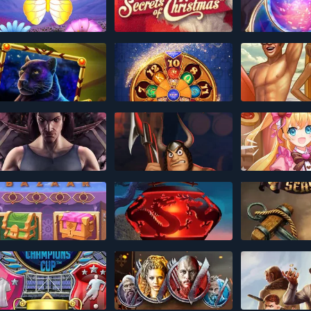
PELAA
PELAA
PELA
PELAA
PELAA
PELA
PELAA
PELAA
PELA
PELAA
PELAA
PELA