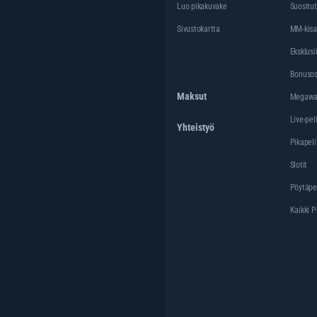
Luo pikakuvake
Suositut
Sivustokartta
MM-kisa
Eksklusi
Bonusos
Maksut
Megawa
Live-peli
Yhteistyö
Pikapeli
Slotit
Pöytäpel
Kaikki P