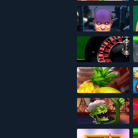
PELAA
UU
PELAA
PELAA
PELAA
UU
PELAA