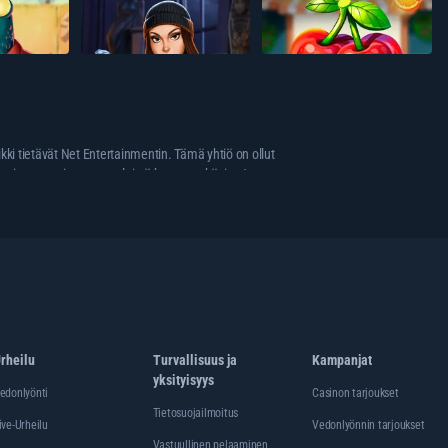
kki tietävät Net Entertainmentin. Tämä yhtiö on ollut
at voivat nauttia onnenpeleistä kotoansa käsin. Ja
eille asiakkailleen. Sovellukset pyörivät kaikilla
a, sillä pelaaminen tapahtuu selaimen sisällä.
ngri-La. Tässä pelissä voittokuvioita muodostavat
ittamaan, vaikka kiekot aluksi pysähtyisivät tyhjään
sen määrän vapaakierroksia. Pelin erikoisuus on myös
rheilu
Turvallisuus ja
Kampanjat
yksityisyys
edonlyönti
Casinon tarjoukset
Tietosuojailmoitus
ive-Urheilu
Vedonlyönnin tarjoukset
Vastuullinen pelaaminen