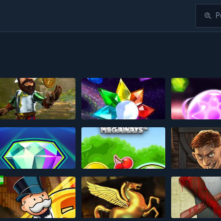
P
PELAA
PELAA
PELA
PELAA
PELAA
PELA
SI
PELAA
PELAA
PELA