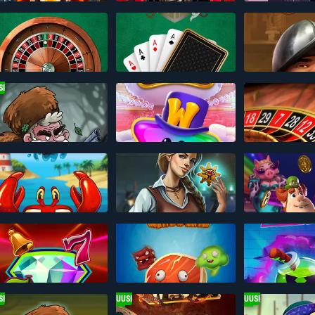
PELAA
PELAA
PELA
SI
PELAA
PELAA
PELA
PELAA
PELAA
PELA
PELAA
PELAA
PELA
SI
UUSI
UUSI
PELAA
PELAA
PELA