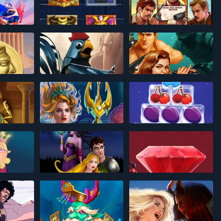
A
PELAA
PELAA
A
PELAA
PELAA
A
PELAA
PELAA
A
PELAA
PELAA