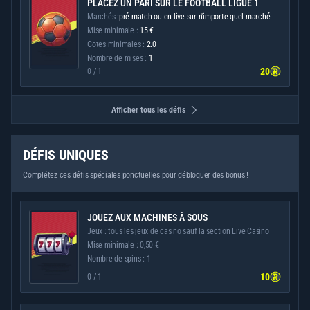
PLACEZ UN PARI SUR LE FOOTBALL LIGUE 1
Marchés :
pré-match ou en live sur n'importe quel marché
Mise minimale :
15 €
Cotes minimales :
2.0
Nombre de mises :
1
20
0
/ 1
Afficher tous les défis
DÉFIS UNIQUES
Complétez ces défis spéciales ponctuelles pour débloquer des bonus !
JOUEZ AUX MACHINES À SOUS
Jeux : tous les jeux de casino sauf la section Live Casino
Mise minimale : 0,50 €
Nombre de spins : 1
10
0
/ 1