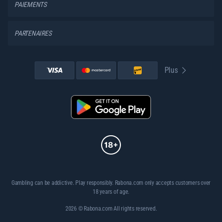
PAIEMENTS
PARTENAIRES
Plus
Gambling can be addictive. Play responsibly. Rabona.com only accepts customers over
18 years of age.
2026 © Rabona.com All rights reserved.