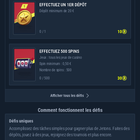
EFFECTUEZ UN 1ER DÉPÔT
Dépôt minimum de 20 €
10
0
/ 1
EFFECTUEZ 500 SPINS
Jeux : tous les jeux de casino
Spin minimum : 0,50 €
Nombre de spins : 500
30
0
/ 500
Afficher tous les défis
Comment fonctionnent les défis
Défis uniques
Accomplissez des tâches simples pour gagner plus de Jetons. Faites des
dépôts, jouez à des jeux, rejoignez des tournois et plus encore.