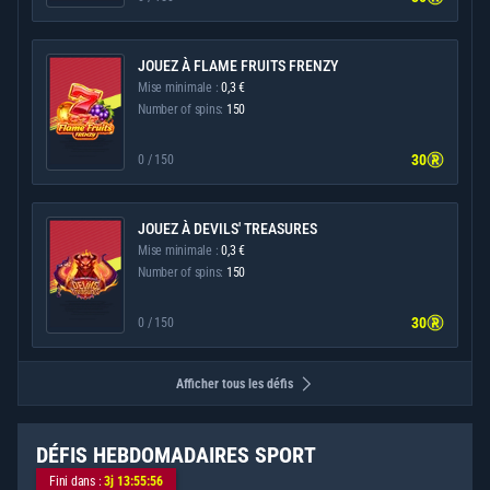
JOUEZ À FLAME FRUITS FRENZY
Mise minimale :
0,3 €
Number of spins:
150
30
0
/ 150
JOUEZ À DEVILS' TREASURES
Mise minimale :
0,3 €
Number of spins:
150
30
0
/ 150
Afficher tous les défis
DÉFIS HEBDOMADAIRES SPORT
Fini dans :
3j 13:55:56