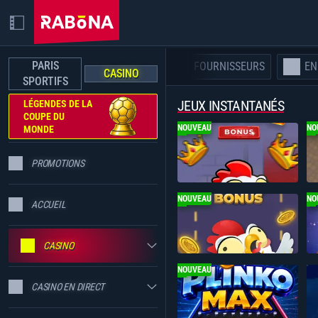
PARIS
FOURNISSEURS
EN
CASINO
SPORTIFS
JEUX INSTANTANÉS
LÉGENDES DE LA
COUPE DU
NOUVEAU
NO
MONDE
JOUER
PROMOTIONS
NOUVEAU
NO
ACCUEIL
JOUER
CASINO
NOUVEAU
JOUER
CASINO EN DIRECT