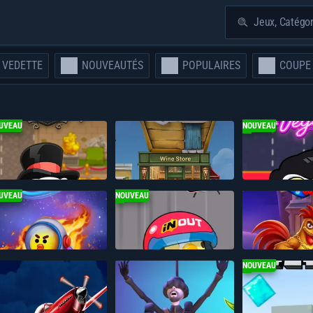
Jeux, Catégor
 VEDETTE
NOUVEAUTÉS
POPULAIRES
COUPE
UVEAU
NOUVEAU
JOUER
JOUER
JOUE
UVEAU
NOUVEAU
JOUER
JOUER
JOUE
NOUVEAU
JOUER
JOUER
JOUE