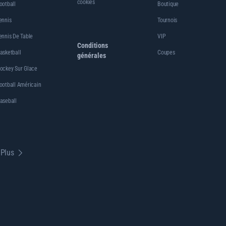
cookies
ootball
Boutique
ennis
Tournois
ennis De Table
VIP
Conditions
asketball
Coupes
générales
ockey Sur Glace
ootball Américain
aseball
Plus