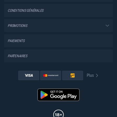
CONDITIONS GÉNÉRALES
PROMOTIONS
PAIEMENTS
PARTENAIRES
Plus