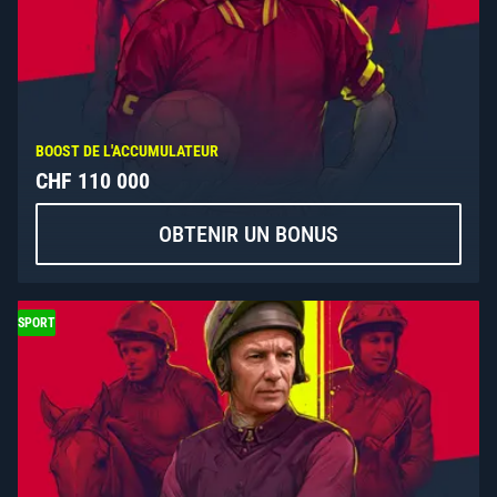
BOOST DE L'ACCUMULATEUR
CHF 110 000
OBTENIR UN BONUS
SPORT